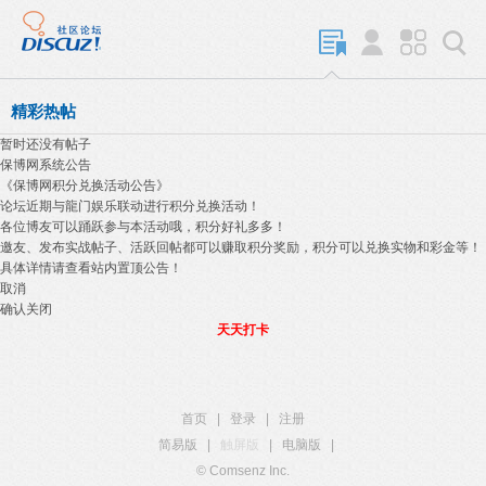
精彩热帖
暂时还没有帖子
保博网系统公告
《保博网积分兑换活动公告》
论坛近期与龍门娱乐联动进行积分兑换活动！
各位博友可以踊跃参与本活动哦，积分好礼多多！
邀友、发布实战帖子、活跃回帖都可以赚取积分奖励，积分可以兑换实物和彩金等！
具体详情请查看站内置顶公告！
取消
确认关闭
天天打卡
首页
|
登录
|
注册
简易版
|
触屏版
|
电脑版
|
© Comsenz Inc.