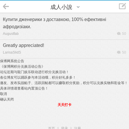
成人小說
Купити дженерики з доставкою, 100% ефективні
афродизіаки.
Augustfab
50
Greatly appreciated!
LarisaSlidS
50
保博网系统公告
《保博网积分兑换活动公告》
论坛近期与龍门娱乐联动进行积分兑换活动！
各位博友可以踊跃参与本活动哦，积分好礼多多！
邀友、发布实战帖子、活跃回帖都可以赚取积分奖励，积分可以兑换实物和彩金等！
具体详情请查看站内置顶公告！
取消
确认关闭
天天打卡
首页
|
登录
|
注册