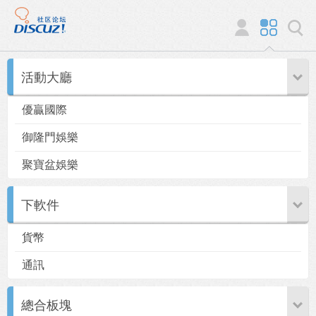
活動大廳
優贏國際
御隆門娛樂
聚寶盆娛樂
下軟件
貨幣
通訊
總合板塊