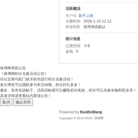
活跃概况
博
用户组
新手上路
注册时间
2026-1-10 12:12
所在时区
使用系统默认
统计信息
已用空间
0 B
金钱
0
保博网系统公告
《保博网积分兑换活动公告》
网
论坛近期与龍门娱乐联动进行积分兑换活动！
各位博友可以踊跃参与本活动哦，积分好礼多多！
邀友、发布实战帖子、活跃回帖都可以赚取积分奖励，积分可以兑换实物和彩金等！
具体详情请查看站内置顶公告！
取消
确认关闭
Powered by
BaoBoWang
Copyright © 2014-2025, 保博网