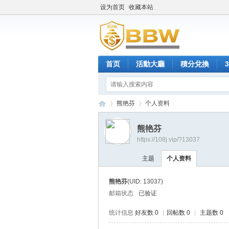
设为首页
收藏本站
首页
活動大廳
積分兌換
熊艳芬
个人资料
熊艳芬
https://108j.vip/?13037
保
›
›
主题
个人资料
熊艳芬
(UID: 13037)
邮箱状态
已验证
统计信息
好友数 0
|
回帖数 0
|
主题数 0