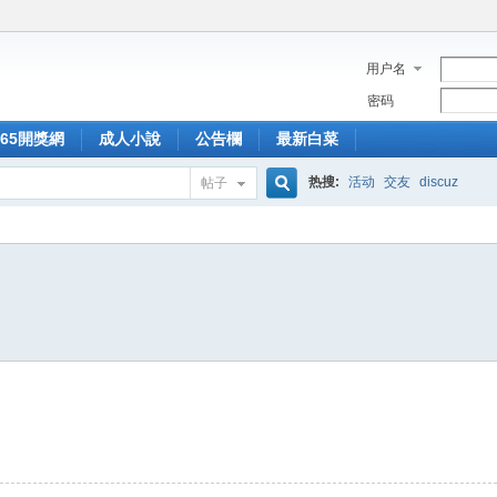
用户名
密码
365開獎網
成人小說
公告欄
最新白菜
热搜:
活动
交友
discuz
帖子
搜
索