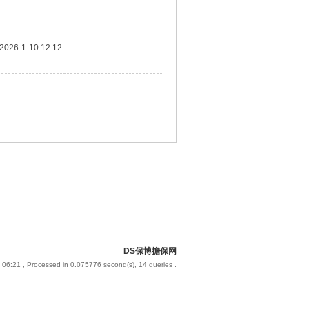
2026-1-10 12:12
DS保博擔保网
 06:21
, Processed in 0.075776 second(s), 14 queries .