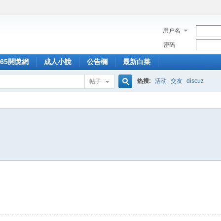
用户名
密码
365開獎網
成人小說
公告欄
最新白菜
热搜:
活动
交友
discuz
帖子
搜
索