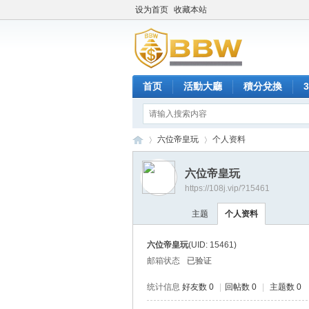
设为首页
收藏本站
首页
活動大廳
積分兌換
六位帝皇玩
个人资料
六位帝皇玩
https://108j.vip/?15461
保
›
›
主题
个人资料
六位帝皇玩
(UID: 15461)
邮箱状态
已验证
统计信息
好友数 0
|
回帖数 0
|
主题数 0