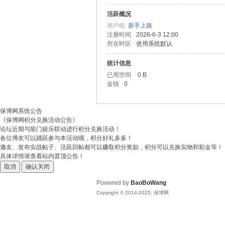
活跃概况
博
用户组
新手上路
注册时间
2026-6-3 12:00
所在时区
使用系统默认
统计信息
已用空间
0 B
金钱
0
保博网系统公告
《保博网积分兑换活动公告》
网
论坛近期与龍门娱乐联动进行积分兑换活动！
各位博友可以踊跃参与本活动哦，积分好礼多多！
邀友、发布实战帖子、活跃回帖都可以赚取积分奖励，积分可以兑换实物和彩金等！
具体详情请查看站内置顶公告！
取消
确认关闭
Powered by
BaoBoWang
Copyright © 2014-2025, 保博网