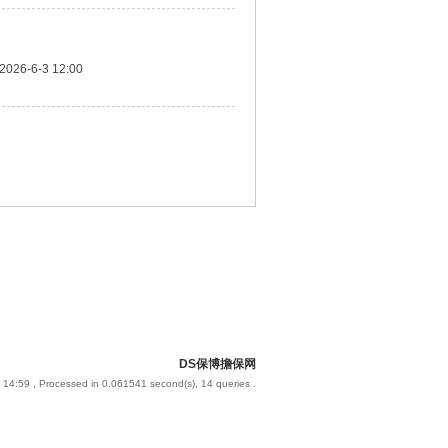
2026-6-3 12:00
DS保博擔保网
 14:59
, Processed in 0.061541 second(s), 14 queries .