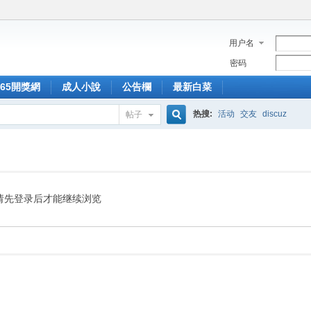
用户名
密码
365開獎網
成人小說
公告欄
最新白菜
热搜:
活动
交友
discuz
帖子
搜
索
请先登录后才能继续浏览