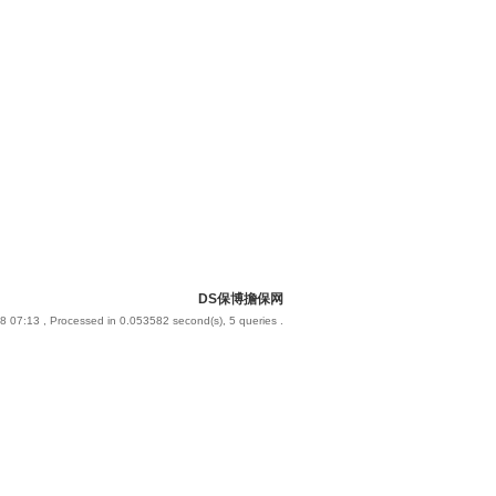
DS保博擔保网
8 07:13
, Processed in 0.053582 second(s), 5 queries .