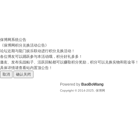
保博网系统公告
《保博网积分兑换活动公告》
论坛近期与龍门娱乐联动进行积分兑换活动！
各位博友可以踊跃参与本活动哦，积分好礼多多！
邀友、发布实战帖子、活跃回帖都可以赚取积分奖励，积分可以兑换实物和彩金等！
具体详情请查看站内置顶公告！
取消
确认关闭
Powered by
BaoBoWang
Copyright © 2014-2025, 保博网