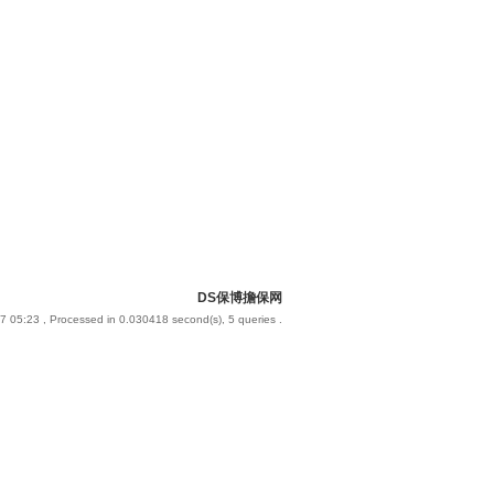
DS保博擔保网
7 05:23
, Processed in 0.030418 second(s), 5 queries .