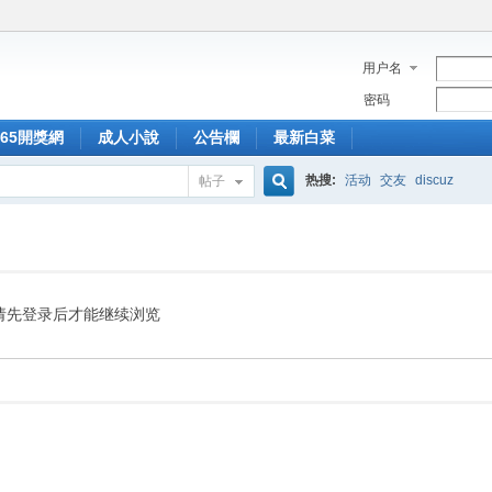
用户名
密码
365開獎網
成人小說
公告欄
最新白菜
热搜:
活动
交友
discuz
帖子
搜
索
请先登录后才能继续浏览