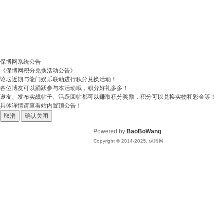
保博网系统公告
《保博网积分兑换活动公告》
论坛近期与龍门娱乐联动进行积分兑换活动！
各位博友可以踊跃参与本活动哦，积分好礼多多！
邀友、发布实战帖子、活跃回帖都可以赚取积分奖励，积分可以兑换实物和彩金等！
具体详情请查看站内置顶公告！
取消
确认关闭
Powered by
BaoBoWang
Copyright © 2014-2025, 保博网