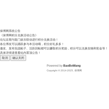
保博网系统公告
《保博网积分兑换活动公告》
论坛近期与龍门娱乐联动进行积分兑换活动！
各位博友可以踊跃参与本活动哦，积分好礼多多！
邀友、发布实战帖子、活跃回帖都可以赚取积分奖励，积分可以兑换实物和彩金等！
具体详情请查看站内置顶公告！
取消
确认关闭
Powered by
BaoBoWang
Copyright © 2014-2025, 保博网