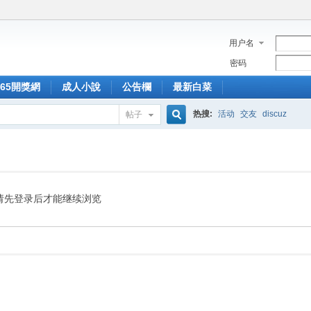
用户名
密码
365開獎網
成人小說
公告欄
最新白菜
热搜:
活动
交友
discuz
帖子
搜
索
请先登录后才能继续浏览