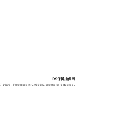
DS保博擔保网
7 16:08
, Processed in 0.056581 second(s), 5 queries .