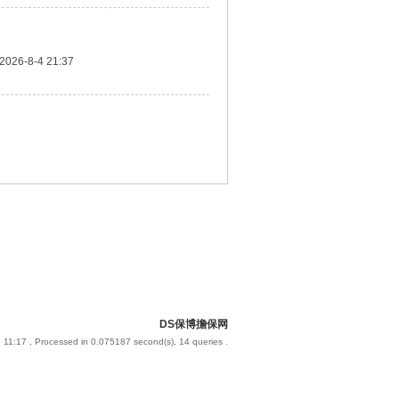
2026-8-4 21:37
DS保博擔保网
 11:17
, Processed in 0.075187 second(s), 14 queries .