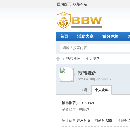
设为首页
收藏本站
首页
活動大廳
積分兌換
抵韩摧萨
个人资料
抵韩摧萨
https://108j.vip/?8082
保
›
›
主题
个人资料
抵韩摧萨
(UID: 8082)
邮箱状态
已验证
统计信息
好友数 0
|
回帖数 355
|
主题数 