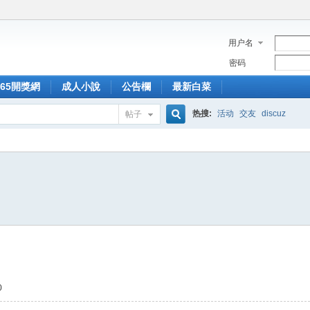
用户名
密码
365開獎網
成人小說
公告欄
最新白菜
热搜:
活动
交友
discuz
帖子
搜
索
0