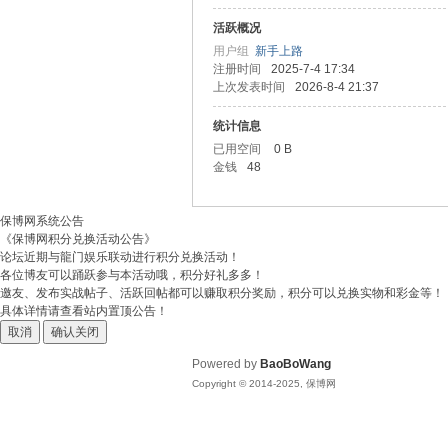
活跃概况
博
用户组
新手上路
注册时间
2025-7-4 17:34
上次发表时间
2026-8-4 21:37
统计信息
已用空间
0 B
金钱
48
保博网系统公告
《保博网积分兑换活动公告》
网
论坛近期与龍门娱乐联动进行积分兑换活动！
各位博友可以踊跃参与本活动哦，积分好礼多多！
邀友、发布实战帖子、活跃回帖都可以赚取积分奖励，积分可以兑换实物和彩金等！
具体详情请查看站内置顶公告！
取消
确认关闭
Powered by
BaoBoWang
Copyright © 2014-2025, 保博网