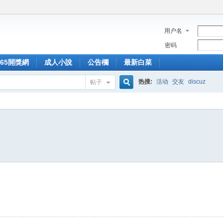
用户名
密码
365開獎網
成人小說
公告欄
最新白菜
热搜:
活动
交友
discuz
帖子
搜
索