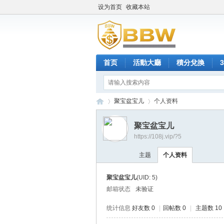
设为首页
收藏本站
首页
活動大廳
積分兌換
聚宝盆宝儿
个人资料
聚宝盆宝儿
https://108j.vip/?5
保
›
›
主题
个人资料
聚宝盆宝儿
(UID: 5)
邮箱状态
未验证
统计信息
好友数 0
|
回帖数 0
|
主题数 10