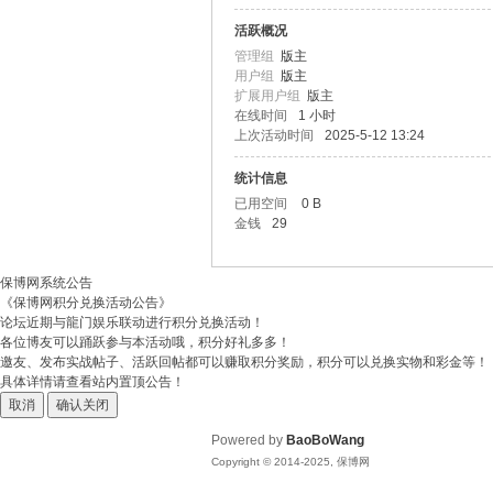
活跃概况
博
管理组
版主
用户组
版主
扩展用户组
版主
在线时间
1 小时
上次活动时间
2025-5-12 13:24
统计信息
已用空间
0 B
金钱
29
网
保博网系统公告
《保博网积分兑换活动公告》
论坛近期与龍门娱乐联动进行积分兑换活动！
各位博友可以踊跃参与本活动哦，积分好礼多多！
邀友、发布实战帖子、活跃回帖都可以赚取积分奖励，积分可以兑换实物和彩金等！
具体详情请查看站内置顶公告！
取消
确认关闭
Powered by
BaoBoWang
Copyright © 2014-2025, 保博网