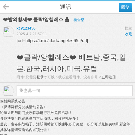
通訊
回复
❤️밤의황제❤️ 클락/앙헬레스 출
看全部
xcy123456
楼主
2025-4-7 21:57:11
收藏
[url=https://t.me/clarkangeles69][/url]
❤️클락/앙헬레스❤️ 베트남,중국,일
본,한국,러시아,미국,유럽
附件:
您需要
登录
才可以下载或查看附件。没有账号？
立即注册
保博网系统公告
《保博网积分兑换活动公告》
论坛近期与龍门娱乐联动进行积分兑换活动！
各位博友可以踊跃参与本活动哦，积分好礼多多！
邀友、发布实战帖子、活跃回帖都可以赚取积分奖励，积分可以兑换实物和彩金等！
具体详情请查看站内置顶公告！