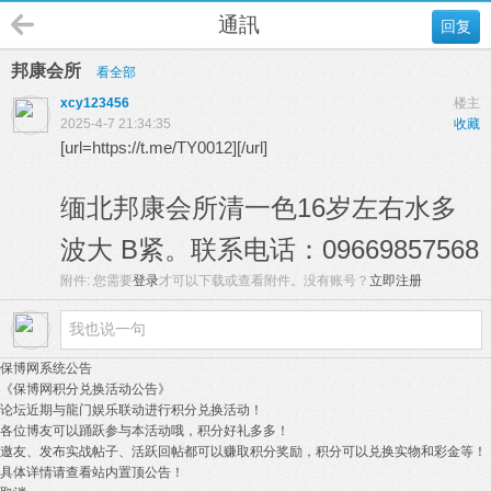
通訊
回复
邦康会所
看全部
xcy123456
楼主
2025-4-7 21:34:35
收藏
[url=https://t.me/TY0012][/url]
缅北邦康会所清一色16岁左右水多
波大 B紧。联系电话：09669857568
附件:
您需要
登录
才可以下载或查看附件。没有账号？
立即注册
保博网系统公告
《保博网积分兑换活动公告》
论坛近期与龍门娱乐联动进行积分兑换活动！
各位博友可以踊跃参与本活动哦，积分好礼多多！
邀友、发布实战帖子、活跃回帖都可以赚取积分奖励，积分可以兑换实物和彩金等！
具体详情请查看站内置顶公告！