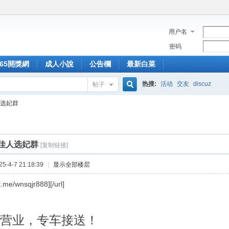
用户名
密码
365開獎網
成人小說
公告欄
最新白菜
热搜:
活动
交友
discuz
帖子
搜
人选妃群
索
俏佳人选妃群
[复制链接]
-4-7 21:18:39
|
显示全部楼层
/t.me/wnsqjr888][/url]
时营业，专车接送！