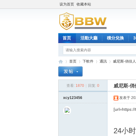
设为首页
收藏本站
首页
活動大廳
積分兌換
首页
下軟件
通訊
威尼斯-俏佳
威尼斯-
查看:
1870
|
回复:
0
保
»
›
›
›
xcy123456
发表于 2025
[url=https:/
24小