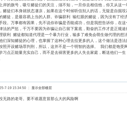
上岸的旗号，吸引赌徒们的关注，须不知，一旦你去相信他，你又从这一
，赌徒们本身就状态凄凉，如果在这个时候听信别人的话，无疑是自掘坟
的赌徒，是最容易上当的人群。诈骗获利 输红眼的赌徒，因为没有了经
手段。万事都有因果，先不说你诈骗是否能成功，但是我想告诉你，在这
律法的严惩，千万不要因为诈骗让自己留下案底，勤奋的工作才是正规途
理获利 赌徒都知道代理是一个暴力行业，输多了难免会萌生做代理的想
他们深知赌徒的心理，也掌握了这种心理去拉更多的人，这个做法是违法
按照开设赌场罪判刑，所以，这并不是一个明智的选择。 我们都是饱受
学习点正能量充实自己，而不是去祸害更多的人失去家庭，断送他们一生
。
-7-19 15:34:50
|
显示全部楼层
投无路的老哥。要不谁愿意冒那么大的风险啊