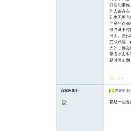
打着能带你
的人都存在
博
到生无可恋
连窜的诈骗
最终逃不过
出头。做代
变成代理，
大的，都会
更应该去多
是时候未到
网
回复
百家乐新手
发表于 2025
都是一些走