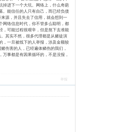
坑掉进下一个大坑。网络上，什么奇葩
墓。能信任的人只有自己，而已经负债
济来源，并且失去了信用，就会想到一
个网络信息时代，你不管多么聪明，都
径，可能过程很艰辛，但是熬下去准能
法。其实不然，很多代理都是从赌徒演
的，一旦被线下的人举报，涉及金额较
网赌伤害的人，已经遍体鳞伤的我们，
，万事都是有因果循环的，不是没报，
举报