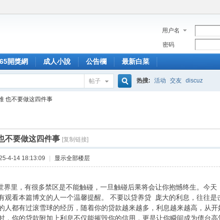
用户名
密码
365開獎網
成人小說
公告欄
最新白菜
热搜:
活动
交友
discuz
帖子
搜
难 也不要做这四件事
索
 也不要做这四件事
[复制链接]
-4-14 18:13:09
|
显示全部楼层
界里，有很多禁区是不能触碰，一旦触碰后果将会让你抱憾终生。今天
有观看本篇博文的人一个温馨提醒。 不要以贷养贷 庞大的利息，往往是
的人都有过滚雪球的经历，随着你的贷款越来越多，利息越来越高，从开
时，你的贷款附加上利息不仅能摧毁你的信用，更是让你瞬间成为债台高筑