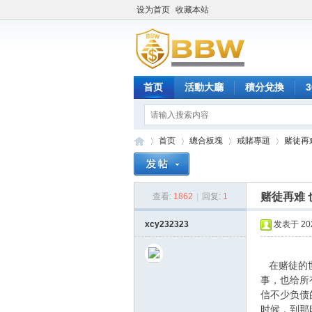
设为首页
收藏本站
首页
活動大廳
積分兌換
首页
總合板塊
戒賭專題
赌徒再
赌徒再难
查看:
1862
|
回复:
1
保
»
›
›
›
xcy232323
发表于 2025
在赌徒的世
事，也给所
信不少负债
时候，到那