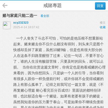
戒賭專題
回复
赌与家庭只能二选一
看全部
xcy232323
楼主
2025-4-14 18:07:42
收藏
一个人丧失了斗志不可怕，可怕的是他压根不想重新站
起来。赌来赌去你不仅什么都没有得到，到头来只是图个
快感却丢掉了家庭，虽然10赌9输，但是也有很大部分的
人在这条不归路里醒悟了过来，记住一句话，不要不甘心
了，谁的人生没有酸甜苦辣，只要及时的回头，就可以止
损。 当你在欣赏这篇文章时，你肯定也是抱着戒赌的心理
来看的，因为你想回头，只是缺一个人的引导，当你看到
有很多人跟你一样负债前行时，或许你就不会觉得戒赌的
路上有那么孤单了。记得之前我写过一篇文章，就是《不
再复赌心理篇 耐心看完百分百成功》里面说的都特别详
细，也比较适合每一个赌徒。如果有老婆有孩子的赌徒，
虽然我知道你的压力重于泰山，可是如果你不继续负债前
行，早点在这份阴影之中走出来，那么你的老婆会成为别