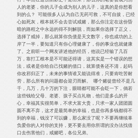
人的老婆，你的儿子会成为别人的儿子，这真的是你想看
到的么？ 可能很多人认为自己无药可救，不可自拔，已经
心如死灰，根本就不会去尝试戒赌，那么你注定在这份昏
暗的路程之中永远的得不到解脱，而如果你选择了正义，
选择了戒掉，那么就算你负债是天文数字，你也成功的上
岸了一半，要知道只有你心理健康了，你的事业也就健康
了。之前听一个网友讲述他的经历，他说已经输了几百
万，靠打工根本是不可能还得请，这其实是一个错误的想
法，或者是你给自己找赌的借口，就算债务还不清，起码
你改邪归正了，未来的事情谁又能说得准，只要肯吃苦耐
劳，那么所有的问题都会迎刃而解。 哪个赌徒曾经不是几
千，几万，几十万的下注，眼睛都可能不会眨一下，倘若
这些钱给父母、老婆、孩子买点礼物，他们是多么的开
心，幸福其实很简单，不求大富大贵，只求一家人团团圆
圆不离不弃，这才是最简单的幸福，也是你再多钱都得不
到的幸福，钱没了可以赚，那么家没了呢？不要再继续辜
负爱你的人对你的支持，更不要去用你所谓的没办法找借
口去伤害他们，戒赌吧，各位兄弟。