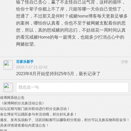
输了怪自己贪心，赢了不走怪自己运气背，这样的循环，
给你十辈子你都上不了岸，只能等哪一天你自己觉悟了，
想通了，不过那又是何时？戒赌home博客每天更新足够多
的案例，哪怕你认真看，你也不至于被网赌支配着你的思
想，所以，真的想戒赌的同志们，不妨就花一周时间认真
的看完戒赌Home的每一篇博文，也能多少打消点心中的
网赌欲望。
百家乐新手
沙发
2025-7-27 21:32:42
2023年8月开始坚持到25年5月，最长记录了
保博网系统公告
《保博网积分兑换活动公告》
论坛近期与龍门娱乐联动进行积分兑换活动！
各位博友可以踊跃参与本活动哦，积分好礼多多！
邀友、发布实战帖子、活跃回帖都可以赚取积分奖励，积分可以兑换实物和彩金等！
具体详情请查看站内置顶公告！