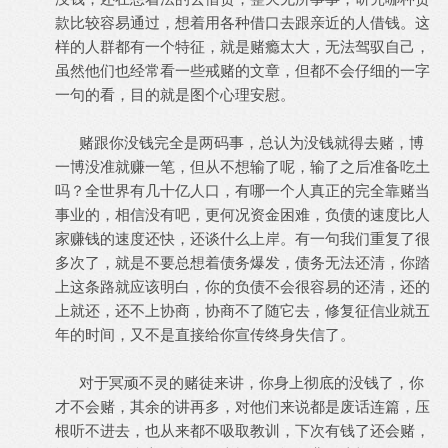
款比较容易通过，想着用各种借口去跟亲近的人借钱。这
样的人群都有一个特征，就是赌瘾太大，无法驾驭自己，
虽然他们也经常看一些戒赌的文章，但都不会仔细的一字
一句的看，目的就是图个心理安慰。
赌跟你没钱完全是两码事，总认为没钱就得去赌，博
一博没准就赚一笔，但从不想输了呢，输了之后准备吃土
吗？全世界有几十亿人口，有哪一个人真正的完全靠赌当
事业的，相信没有吧，更何况资金困难，负债的速度比人
家赚钱的速度还快，还谈什么上岸。有一句我们重复了很
多次了，就是不要总想着债务爆发，债务无法还清，你踏
上这条路就应该明白，你的负债不会很容易的还清，还的
上就还，还不上协商，协商不了随它去，修复征信业就五
年的时间，又不是直接给你宣传终身失信了。
对于冥顽不灵的赌徒来讲，你身上彻底的没钱了，你
才不会赌，其余的讲再多，对他们来说都是废话连篇，压
根听不进去，也从来都不吸取教训，下次有钱了还会赌，