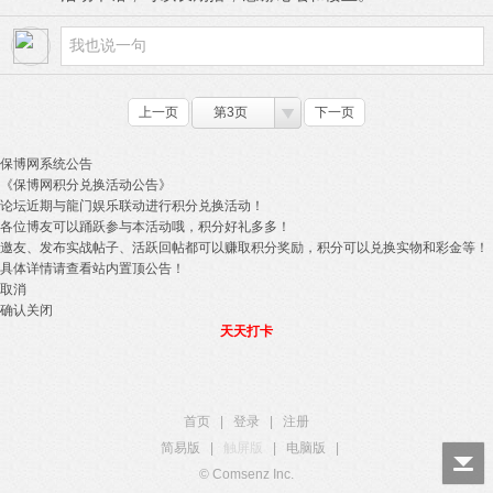
上一页
第3页
下一页
保博网系统公告
《保博网积分兑换活动公告》
论坛近期与龍门娱乐联动进行积分兑换活动！
各位博友可以踊跃参与本活动哦，积分好礼多多！
邀友、发布实战帖子、活跃回帖都可以赚取积分奖励，积分可以兑换实物和彩金等！
具体详情请查看站内置顶公告！
取消
确认关闭
天天打卡
首页
|
登录
|
注册
简易版
|
触屏版
|
电脑版
|
© Comsenz Inc.