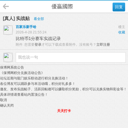
優贏國際
回复
[真人] 实战贴
看全部
百家乐新手哈
楼主
2026-4-28 21:55:24
收藏
比特币1分赛车实战记录
附件:
您需要
登录
才可以下载或查看附件。没有账号？
立即注册
保博网系统公告
《保博网积分兑换活动公告》
论坛近期与龍门娱乐联动进行积分兑换活动！
各位博友可以踊跃参与本活动哦，积分好礼多多！
邀友、发布实战帖子、活跃回帖都可以赚取积分奖励，积分可以兑换实物和彩金等！
具体详情请查看站内置顶公告！
取消
确认关闭
天天打卡