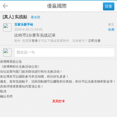
優贏國際
回复
[真人] 实战贴
看全部
百家乐新手哈
楼主
2026-4-28 21:54:05
收藏
比特币1分赛车实战记录
附件:
您需要
登录
才可以下载或查看附件。没有账号？
立即注册
保博网系统公告
《保博网积分兑换活动公告》
论坛近期与龍门娱乐联动进行积分兑换活动！
各位博友可以踊跃参与本活动哦，积分好礼多多！
邀友、发布实战帖子、活跃回帖都可以赚取积分奖励，积分可以兑换实物和彩金等！
具体详情请查看站内置顶公告！
取消
确认关闭
天天打卡