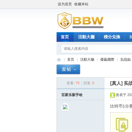
设为首页
收藏本站
首页
活動大廳
積分兌換
首页
活動大廳
優贏國際
实战贴
[真人]
实
查看:
75
|
回复:
0
保
»
›
›
›
百家乐新手哈
发表于 2026
比特币1分