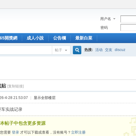
用户名
密码
365開獎網
成人小說
公告欄
最新白菜
热搜:
活动
交友
discuz
帖子
搜
索
战贴
[复制链接]
-4-28 21:53:07
|
显示全部楼层
赛车实战记录
本帖子中包含更多资源
您需要
登录
才可以下载或查看，没有账号？
立即注册