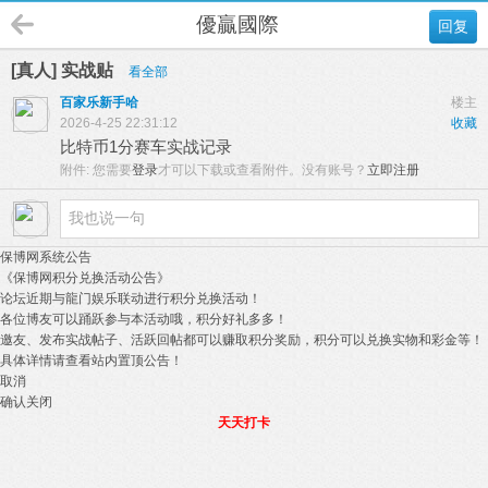
優贏國際
回复
[真人] 实战贴
看全部
百家乐新手哈
楼主
2026-4-25 22:31:12
收藏
比特币1分赛车实战记录
附件:
您需要
登录
才可以下载或查看附件。没有账号？
立即注册
保博网系统公告
《保博网积分兑换活动公告》
论坛近期与龍门娱乐联动进行积分兑换活动！
各位博友可以踊跃参与本活动哦，积分好礼多多！
邀友、发布实战帖子、活跃回帖都可以赚取积分奖励，积分可以兑换实物和彩金等！
具体详情请查看站内置顶公告！
取消
确认关闭
天天打卡