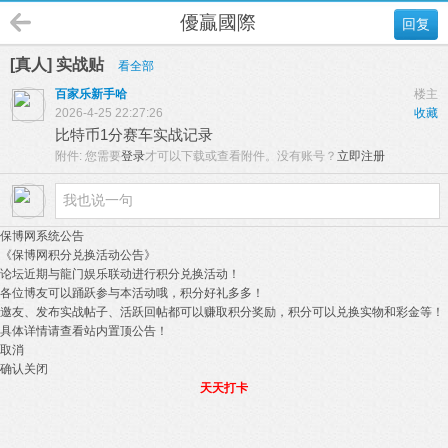
優贏國際
回复
[真人] 实战贴
看全部
百家乐新手哈
楼主
2026-4-25 22:27:26
收藏
比特币1分赛车实战记录
附件:
您需要
登录
才可以下载或查看附件。没有账号？
立即注册
保博网系统公告
《保博网积分兑换活动公告》
论坛近期与龍门娱乐联动进行积分兑换活动！
各位博友可以踊跃参与本活动哦，积分好礼多多！
邀友、发布实战帖子、活跃回帖都可以赚取积分奖励，积分可以兑换实物和彩金等！
具体详情请查看站内置顶公告！
取消
确认关闭
天天打卡