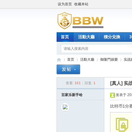
设为首页
收藏本站
首页
活動大廳
積分兌換
首页
活動大廳
御隆門娛樂
实战
[真人]
实
查看:
161
|
回复:
1
保
»
›
›
›
百家乐新手哈
发表于 2026
比特币1分