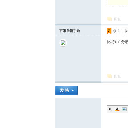
博
回复
百家乐新手哈
楼主
|
发
比特币1分
网
回复