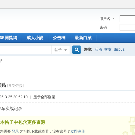
用户名
密码
365開獎網
成人小說
公告欄
最新白菜
热搜:
活动
交友
discuz
帖子
搜
贴
索
战贴
[复制链接]
-3-25 20:52:10
|
显示全部楼层
赛车实战记录
本帖子中包含更多资源
您需要
登录
才可以下载或查看，没有账号？
立即注册