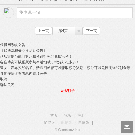
上一页
第4页
下一页
保博网系统公告
《保博网积分兑换活动公告》
论坛近期与龍门娱乐联动进行积分兑换活动！
各位博友可以踊跃参与本活动哦，积分好礼多多！
邀友、发布实战帖子、活跃回帖都可以赚取积分奖励，积分可以兑换实物和彩金等！
具体详情请查看站内置顶公告！
取消
确认关闭
天天打卡
首页
|
登录
|
注册
简易版
|
触屏版
|
电脑版
|
© Comsenz Inc.