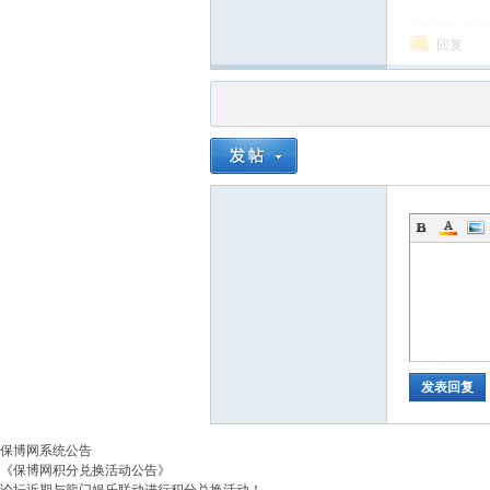
回复
发表回复
保博网系统公告
《保博网积分兑换活动公告》