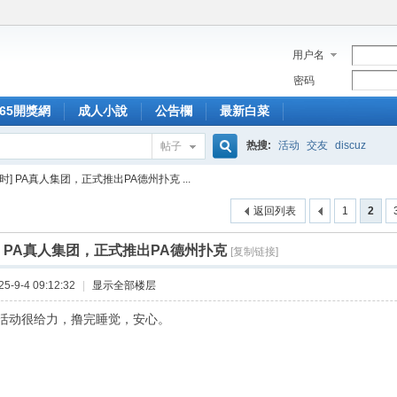
用户名
密码
365開獎網
成人小說
公告欄
最新白菜
热搜:
活动
交友
discuz
帖子
搜
时] PA真人集团，正式推出PA德州扑克 ...
返回列表
1
2
索
] PA真人集团，正式推出PA德州扑克
[复制链接]
-9-4 09:12:32
|
显示全部楼层
活动很给力，撸完睡觉，安心。