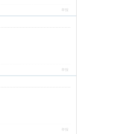
举报
举报
举报