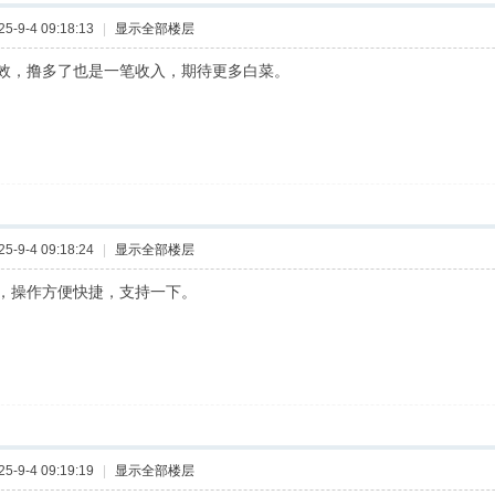
-9-4 09:18:13
|
显示全部楼层
效，撸多了也是一笔收入，期待更多白菜。
-9-4 09:18:24
|
显示全部楼层
，操作方便快捷，支持一下。
-9-4 09:19:19
|
显示全部楼层