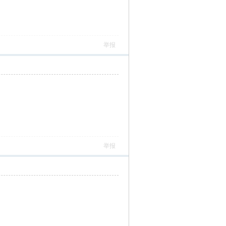
举报
举报