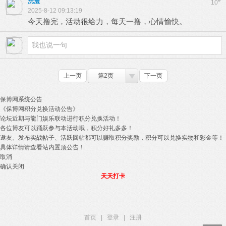
沅澧
#
10
2025-8-12 09:13:19
今天撸完，活动很给力，每天一撸，心情愉快。
上一页
第2页
下一页
保博网系统公告
《保博网积分兑换活动公告》
论坛近期与龍门娱乐联动进行积分兑换活动！
各位博友可以踊跃参与本活动哦，积分好礼多多！
邀友、发布实战帖子、活跃回帖都可以赚取积分奖励，积分可以兑换实物和彩金等！
具体详情请查看站内置顶公告！
取消
确认关闭
天天打卡
首页
|
登录
|
注册