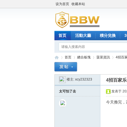
设为首页
收藏本站
首页
活動大廳
積分兌換
首页
總合板塊
菠菜資訊
4招百
楼主:
xcy232323
4招百家
保
»
›
›
›
太可怕了去
发表于 2025
今天撸完，