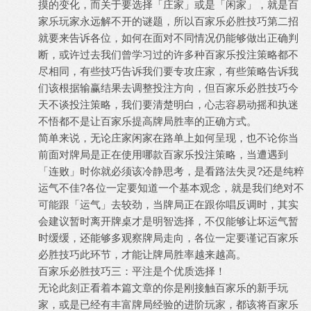
摸的变化，而关于要选择「庄家」或是「闲家」，就是百
家乐玩家永远解不开的谜题，所以百家乐必胜技巧第二招
就要来告诉各位，如何在面对不同情况仍能够做出正确判
断，或许过去我们曾学习过的许多种百家乐投注策略都不
尽相同，有些技巧告诉我们要专攻庄家，有些策略告诉我
们该根据输赢结果去调整投注方向，但百家乐必胜技巧今
天不谈投注策略，我们要清楚明白，心志容易动摇和执迷
不悟都不是让百家乐提高牌局胜率的正确方式。
简单来说，无论庄家闲家在路单上如何呈现，也不论你当
前面对牌局是正在使用哪款百家乐投注策略，当遭遇到
「连败」时你就必须该冷静思考，是看路法失灵?还是纯粹
运气不佳?各位一定要知道一个基本观念，就是我们绝对不
可能跟「运气」去较劲，当牌局正在跟你唱反调时，其实
会建议暂时离开牌桌才是明智选择，不仅能够让坏运气暂
时缓缓，还能够多观察牌局走向，各位一定要谨记百家乐
必胜技巧此环节，才能让牌局胜率越来越高。
百家乐必胜技巧三：平注是个优质选择！
无论此刻正看着本篇文章的你是刚接触百家乐的新手玩
家，或是已经有丰富牌局经验的进阶玩家，都该将百家乐