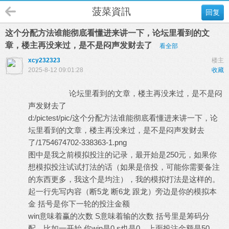
菠菜資訊
回复
这个分配方法谁能彻底看懂进来讲一下，论坛里看到的文
章，楼主再没来过，是不是闷声发财去了
看全部
xcy232323
楼主
2025-8-12 09:01:28
收藏
论坛里看到的文章，楼主再没来过，是不是闷
声发财去了
d:/pictest/pic/这个分配方法谁能彻底看懂进来讲一下，论
坛里看到的文章，楼主再没来过，是不是闷声发财去
了/1754674702-338363-1.png
图中是我之前模拟投注的记录，最开始是250元，如果你
想模拟投注试试打法的话（如果是倍投，可能你需要备注
的东西更多，我这个是均注），我的模拟打法是这样的。
起一行先写内容（断5龙 断6龙 跟龙）旁边是你的模拟本
金 括号是你下一轮的投注金额
win意味着赢的次数 S意味着输的次数 括号里是筹码分
配，比如一开始 你win是0 s也是0，上面投注金额是50