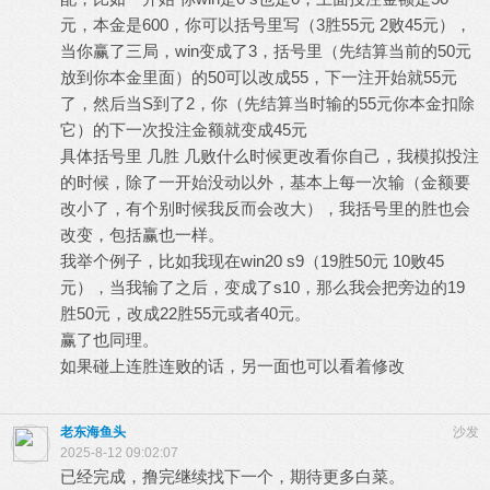
元，本金是600，你可以括号里写（3胜55元 2败45元），
当你赢了三局，win变成了3，括号里（先结算当前的50元
放到你本金里面）的50可以改成55，下一注开始就55元
了，然后当S到了2，你（先结算当时输的55元你本金扣除
它）的下一次投注金额就变成45元
具体括号里 几胜 几败什么时候更改看你自己，我模拟投注
的时候，除了一开始没动以外，基本上每一次输（金额要
改小了，有个别时候我反而会改大），我括号里的胜也会
改变，包括赢也一样。
我举个例子，比如我现在win20 s9（19胜50元 10败45
元），当我输了之后，变成了s10，那么我会把旁边的19
胜50元，改成22胜55元或者40元。
赢了也同理。
如果碰上连胜连败的话，另一面也可以看着修改
老东海鱼头
沙发
2025-8-12 09:02:07
已经完成，撸完继续找下一个，期待更多白菜。