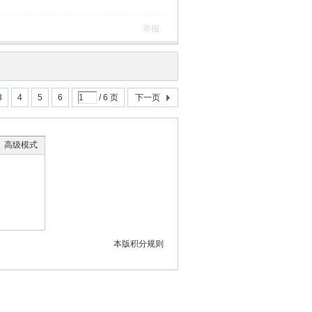
举报
3
4
5
6
/ 6 页
下一页
高级模式
本版积分规则