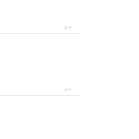
举报
举报