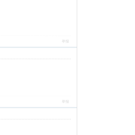
举报
举报