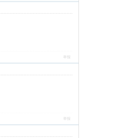
举报
举报