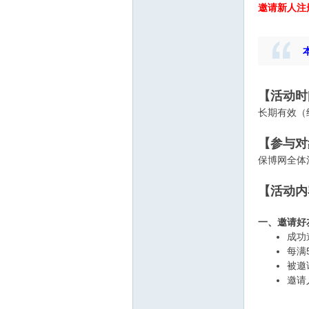
邀请新人注
博
【活动时
长期有效（
【参与对
保博网全体
网
【活动内
一、邀请好
成功
每满
被邀
邀请