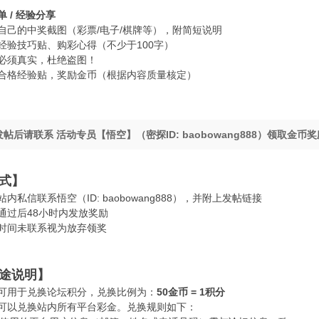
 / 经验分享
自己的中奖截图（彩票/电子/棋牌等），附简短说明
经验技巧贴、购彩心得（不少于100字）
必须真实，杜绝盗图！
合格经验贴，奖励金币（根据内容质量核定）
发帖后请联系 活动专员【悟空】（密探ID: baobowang888）领取金币
式】
站内私信联系悟空（ID: baobowang888），并附上发帖链接
通过后48小时内发放奖励
时间未联系视为放弃领奖
途说明】
可用于兑换论坛积分，兑换比例为：
50金币 = 1积分
可以兑换站内所有平台彩金。兑换规则如下：