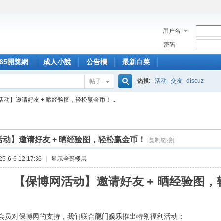
用户名
密码
365開獎網
成人小說
公告欄
最新白菜
热搜:
活动
交友
discuz
帖子
搜
动】邀请好友 + 晒经验图，轻松赢金币！ ...
索
动】邀请好友 + 晒经验图，轻松赢金币！
[复制链接]
-6-6 12:17:36
|
显示全部楼层
【保博网活动】邀请好友 + 晒经验图
会员对保博网的支持，我们联合
龍门娱乐
推出特别福利活动：