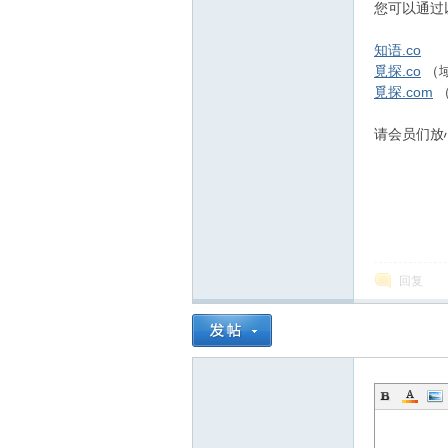
您可以通过
知语.co
覓探.co
（域
覓探.com
（
请会员们放
回复