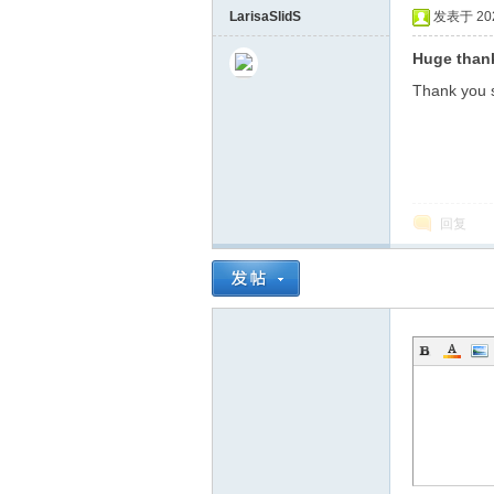
LarisaSlidS
发表于 2026
Huge than
Thank you 
回复