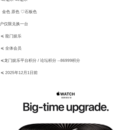
 金色 原色 ♡石板色
一用户仅限兑换一台
 ≼ 龍门娱乐
 ≼ 全体会员
 ≼龙门娱乐平台积分 / 论坛积分 --86999积分
≼ 2025年12月1日前