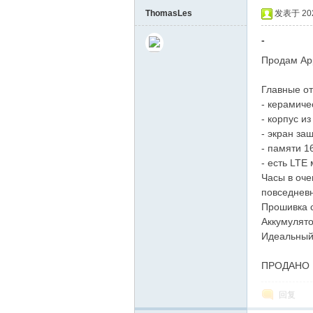
ThomasLes
发表于 2025
-
Продам App
Главные о
- керамиче
- корпус и
- экран з
- памяти 1
- есть LTE
Часы в оче
повседневн
Прошивка с
Аккумулято
Идеальный 
ПРОДАНО
回复