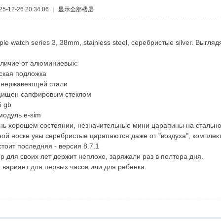
-12-26 20:34:06
|
显示全部楼层
le watch series 3, 38mm, stainless steel, серебристые silver. Выгл
тличие от алюминиевых:
ская подложка
з нержавеющей стали
ащищен сапфировым стеклом
6 gb
 модуль e-sim
нь хорошем состоянии, незначительные мини царапины на стально
ой носке увы серебристые царапаются даже от "воздуха", комплек
тоит последняя - версия 8.7.1
р для своих лет держит неплохо, заряжали раз в полтора дня.
вариант для первых часов или для ребенка.