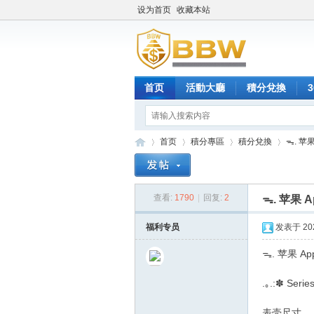
设为首页
收藏本站
首页
活動大廳
積分兌換
首页
積分專區
積分兌換
ᯓ. 苹果 
查看:
1790
|
回复:
2
ᯓ. 苹果 Ap
保
»
›
›
›
福利专员
发表于 2025
ᯓ. 苹果 Appl
.｡.:✽ Se
表壳尺寸｡。