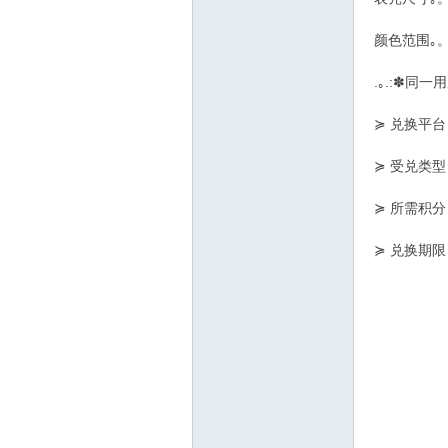
颜色范围｡。
博
.｡.:✽同
≽ 兑换平台
≽ 受兑类型
≽ 所需积分
网
≽ 兑换期限 