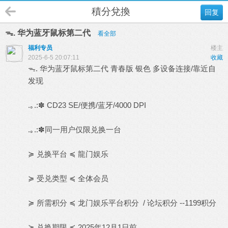
積分兌換
回复
ᯓ. 华为蓝牙鼠标第二代
看全部
福利专员
楼主
2025-6-5 20:07:11
收藏
ᯓ. 华为蓝牙鼠标第二代 青春版 银色 多设备连接/靠近自
发现
.｡.:✽ CD23 SE/便携/蓝牙/4000 DPI
.｡.:✽同一用户仅限兑换一台
≽ 兑换平台 ≼ 龍门娱乐
≽ 受兑类型 ≼ 全体会员
≽ 所需积分 ≼ 龙门娱乐平台积分 / 论坛积分 --1199积分
≽ 兑换期限 ≼ 2025年12月1日前