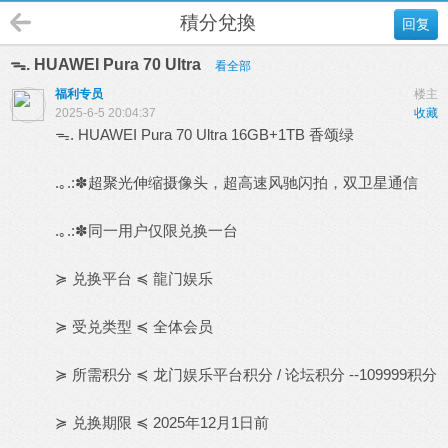
積分兌換
回复
ᯓ. HUAWEI Pura 70 Ultra
看全部
福利专员
楼主
2025-6-5 20:04:37
收藏
ᯓ. HUAWEI Pura 70 Ultra 16GB+1TB 香颂绿
.｡.:✽超聚光伸缩摄像头，超高速风驰闪拍，双卫星通信
.｡.:✽同一用户仅限兑换一台
≽ 兑换平台 ≼ 龍门娱乐
≽ 受兑类型 ≼ 全体会员
≽ 所需积分 ≼ 龙门娱乐平台积分 / 论坛积分 --109999积分
≽ 兑换期限 ≼ 2025年12月1日前