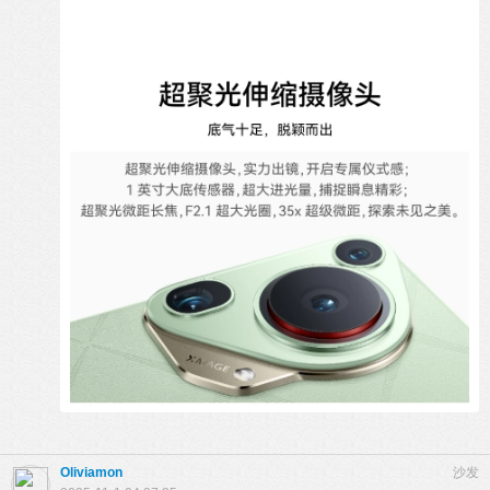
Oliviamon
沙发