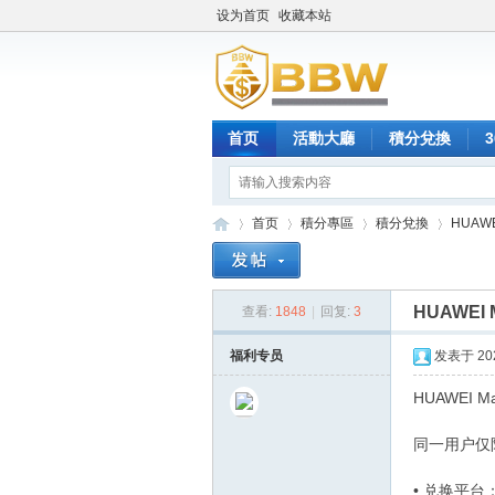
设为首页
收藏本站
首页
活動大廳
積分兌換
首页
積分專區
積分兌換
HUAWE
HUAWEI 
查看:
1848
|
回复:
3
保
»
›
›
›
福利专员
发表于 2025
HUAWEI M
同一用户仅
• 兑换平台