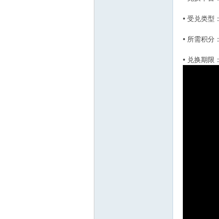
• 受兑类型
博
• 所需积分
• 兑换期限
网