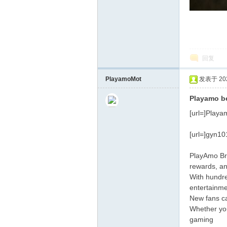
回复
PlayamoMot
发表于 2025
Playamo be
[url=]Playam
[url=]gyn10
PlayAmo Bra
rewards, a
With hundre
entertainmen
New fans ca
Whether you
gaming