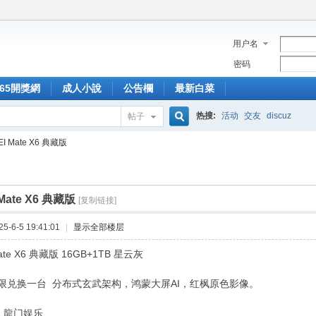
用户名
密码
365開獎網
成人小說
公告欄
最新白菜
热搜:
活动
交友
discuz
帖子
搜
I Mate X6 典藏版
索
Mate X6 典藏版
[复制链接]
-6-5 19:41:01
|
显示全部楼层
ate X6 典藏版 16GB+1TB 星云灰
限兑换一台 分布式玄武架构，鸿蒙大屏AI，红枫原色影像。
：龍门娱乐