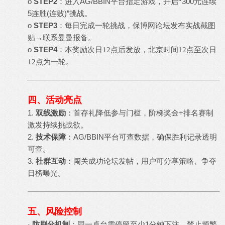
o
STEP2
AG/BBIN平台指定游戏
300元连续
：进入
，开启
“
5连胜(连败)”挑战。
o
STEP3
：每日完成一轮挑战，保博网论坛发布实战截图
贴→联系曼曼报备。
o
STEP
4
：本奖励
发放
次日
12点后
，北京时间
12点至次日
。
12点为一轮
四、活动亮点
1.
双线激励
+排名赛制
：首存礼降低参与门槛，阶梯奖金
激发持续挑战欲。
2.
技术保障
AG/BBIN平台可查数据，确保胜利记录透明
：
可查。
3.
社群互动
：闯关成功论坛发帖，用户可分享策略、争夺
日榜曝光。
五、风险控制
·
防刷分机制
：同一桌台需停留至少1分钟下注，禁止频繁