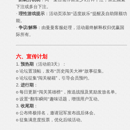
下注或多台下注。
·
理性游戏提示
：活动页添加
“适度娱乐”提醒及自助限额功
能。
·
争议
/解释
：由曼曼客服处理，活动最终解释权归优赢国
际所有。
六、宣传计划
1.
预热期
3天）：
（活动前
o
论坛置顶帖，发布
“历史闯关大神”故事征集。
o 论坛征集“闯关秘籍”，引导会员预约。
2.
进行期
：
o
每日更新
“闯关英雄榜”，推送战报及奖励发放名单。
o
设置
“翻车瞬间”趣味话题，增强用户互动。
3.
收尾期
：
o 公布终极排名，邀请冠军发布战后体会。
o 征集满意度投票，优化后续活动。