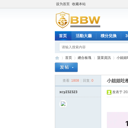
设为首页
收藏本站
首页
活動大廳
積分兌換
首页
總合板塊
菠菜資訊
小姐姐
小姐姐吐槽
查看:
1808
|
回复:
0
保
»
›
›
›
xcy232323
发表于 2025