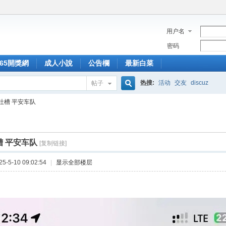
用户名
密码
365開獎網
成人小說
公告欄
最新白菜
热搜:
活动
交友
discuz
帖子
搜
吐槽 平安车队
索
 平安车队
[复制链接]
-5-10 09:02:54
|
显示全部楼层