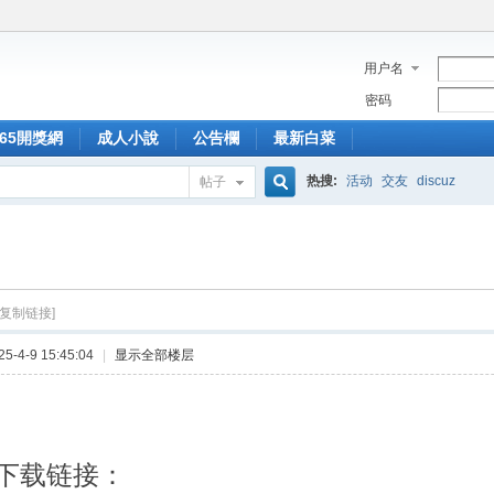
用户名
密码
365開獎網
成人小說
公告欄
最新白菜
热搜:
活动
交友
discuz
帖子
搜
索
[复制链接]
-4-9 15:45:04
|
显示全部楼层
卓下载链接：