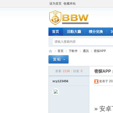
设为首页
收藏本站
首页
活動大廳
積分兌換
首页
下軟件
通訊
密探APP
密探APP
查看:
2238
|
回复:
0
保
»
›
›
›
xcy123456
发表于 2025
» 安