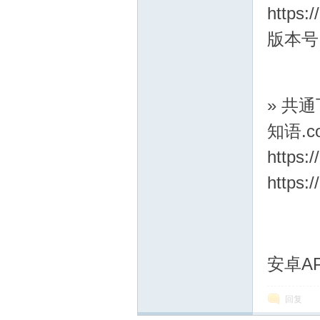
https:
博
版本号：v
» 共
知语.c
https:
网
https
安卓A
回复