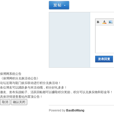
发表回复
保博网系统公告
《保博网积分兑换活动公告》
论坛近期与龍门娱乐联动进行积分兑换活动！
各位博友可以踊跃参与本活动哦，积分好礼多多！
邀友、发布实战帖子、活跃回帖都可以赚取积分奖励，积分可以兑换实物和彩金等！
具体详情请查看站内置顶公告！
取消
确认关闭
Powered by
BaoBoWang