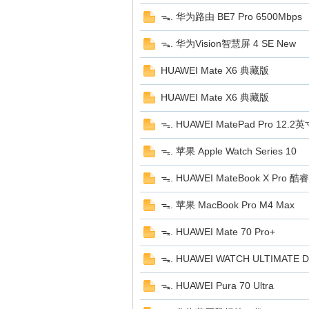
ᯓ. 华为路由 BE7 Pro 6500Mbps
博
ᯓ. 华为Vision智慧屏 4 SE New
HUAWEI Mate X6 典藏版
HUAWEI Mate X6 典藏版
ᯓ. HUAWEI MatePad Pro 12.2
ᯓ. 苹果 Apple Watch Series 10
网
ᯓ. HUAWEI MateBook X Pro 酷睿 
ᯓ. 苹果 MacBook Pro M4 Max
ᯓ. HUAWEI Mate 70 Pro+
ᯓ. HUAWEI WATCH ULTIMATE
ᯓ. HUAWEI Pura 70 Ultra