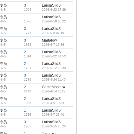
专员
3
LarisaSlidS
-6-5
1908
2026-6-23 17:39
专员
1
LarisaSlidS
-6-5
1675
2026-6-18 18:22
专员
3
LarisaSlidS
-6-5
1741
2026-6-8 07:19
专员
3
Martalow
-6-5
1853
2026-6-7 19:36
专员
2
LarisaSlidS
-6-5
1814
2026-5-22 14:52
专员
2
LarisaSlidS
-6-5
1791
2026-5-12 16:39
专员
3
LarisaSlidS
-6-5
1739
2026-4-24 11:40
专员
2
GameMasterX
-6-5
2149
2026-4-14 11:27
专员
2
LarisaSlidS
-6-5
1983
2026-4-9 10:33
专员
1
LarisaSlidS
-6-5
1716
2026-4-7 23:40
专员
3
LarisaSlidS
-6-5
1955
2026-3-15 13:25
专员
1
Jessezep