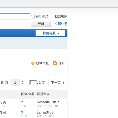
自动登录
找回密码
登录
立即注册
快捷导航
收藏本版
|
订阅
返 回
1
2
/ 2 页
下一页
回复/查看
最后发表
专员
2
Rosserial_staiz
-6-5
1655
2026-7-21 11:18
专员
3
LarisaSlidS
-6-5
1871
2026-7-3 01:10