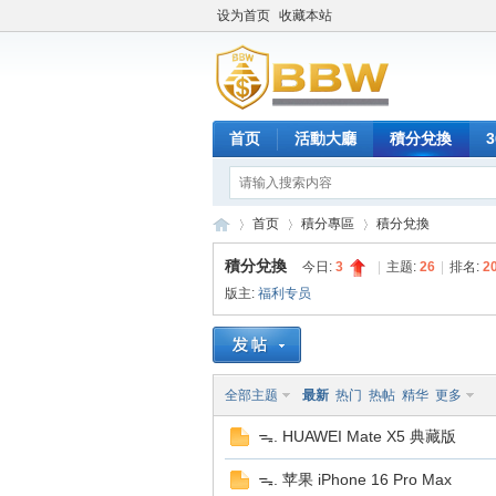
设为首页
收藏本站
首页
活動大廳
積分兌換
首页
積分專區
積分兌換
積分兌換
今日:
3
|
主题:
26
|
排名:
2
版主:
福利专员
保
»
›
›
全部主题
最新
热门
热帖
精华
更多
ᯓ. HUAWEI Mate X5 典藏版
ᯓ. 苹果 iPhone 16 Pro Max