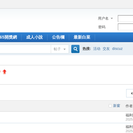
用户名
密码
365開獎網
成人小說
公告欄
最新白菜
热搜:
活动
交友
discuz
帖子
搜
0
索
新窗
作者
福利
2025
福利
2025