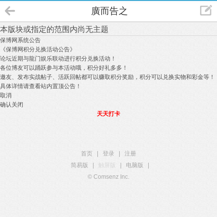
廣而告之
本版块或指定的范围内尚无主题
保博网系统公告
《保博网积分兑换活动公告》
论坛近期与龍门娱乐联动进行积分兑换活动！
各位博友可以踊跃参与本活动哦，积分好礼多多！
邀友、发布实战帖子、活跃回帖都可以赚取积分奖励，积分可以兑换实物和彩金等！
具体详情请查看站内置顶公告！
取消
确认关闭
天天打卡
首页
|
登录
|
注册
简易版
|
触屏版
|
电脑版
|
© Comsenz Inc.