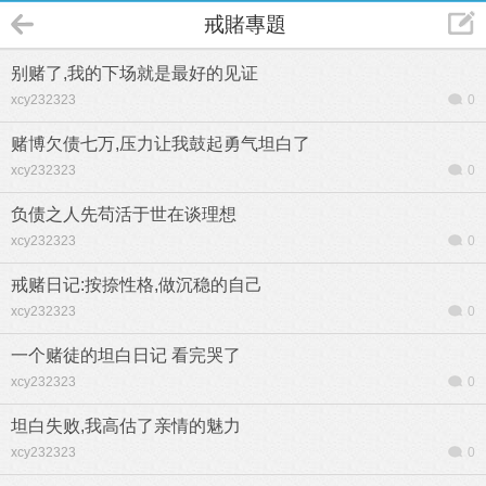
戒賭專題
别赌了,我的下场就是最好的见证
xcy232323
0
赌博欠债七万,压力让我鼓起勇气坦白了
xcy232323
0
负债之人先苟活于世在谈理想
xcy232323
0
戒赌日记:按捺性格,做沉稳的自己
xcy232323
0
一个赌徒的坦白日记 看完哭了
xcy232323
0
坦白失败,我高估了亲情的魅力
xcy232323
0