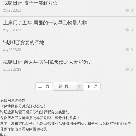
戒赌日记:孩子一笑解万愁
xcy232323
0
上岸用了五年,周围的一切早已物是人非
xcy232323
0
‘戒赌吧’贪婪的圣地
xcy232323
0
戒赌日记:亲人生病住院,负债之人无能为力
xcy232323
0
上一页
第8页
下一页
保博网系统公告
《保博网积分兑换活动公告》
论坛近期与龍门娱乐联动进行积分兑换活动！
各位博友可以踊跃参与本活动哦，积分好礼多多！
邀友、发布实战帖子、活跃回帖都可以赚取积分奖励，积分可以兑换实物和彩金等！
具体详情请查看站内置顶公告！
取消