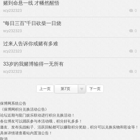
赌到命悬一线 才幡然醒悟
xcy232323
0
“每日三百”千日砍柴一日烧
xcy232323
0
过来人告诉你戒赌有多难
xcy232323
0
33岁的我赌博输得一无所有
xcy232323
0
上一页
第7页
下一页
保博网系统公告
《保博网积分兑换活动公告》
论坛近期与龍门娱乐联动进行积分兑换活动！
各位博友可以踊跃参与本活动哦，积分好礼多多！
邀友、发布实战帖子、活跃回帖都可以赚取积分奖励，积分可以兑换实物和彩金等！
具体详情请查看站内置顶公告！
取消