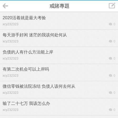
戒賭專題
2020活着就是最大考验
xcy232323
0
每天游手好闲 迷茫的我该何处何从
xcy232323
0
负债的人有什么方法能上岸
xcy232323
0
有第二次机会可以上岸吗
xcy232323
0
微信零钱被法院冻结 负债人该何去何从
xcy232323
0
输了二十七万 我该怎么办
xcy232323
0