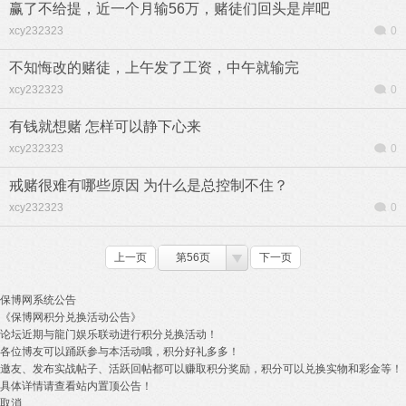
赢了不给提，近一个月输56万，赌徒们回头是岸吧
xcy232323
0
不知悔改的赌徒，上午发了工资，中午就输完
xcy232323
0
有钱就想赌 怎样可以静下心来
xcy232323
0
戒赌很难有哪些原因 为什么是总控制不住？
xcy232323
0
上一页
第56页
下一页
保博网系统公告
《保博网积分兑换活动公告》
论坛近期与龍门娱乐联动进行积分兑换活动！
各位博友可以踊跃参与本活动哦，积分好礼多多！
邀友、发布实战帖子、活跃回帖都可以赚取积分奖励，积分可以兑换实物和彩金等！
具体详情请查看站内置顶公告！
取消