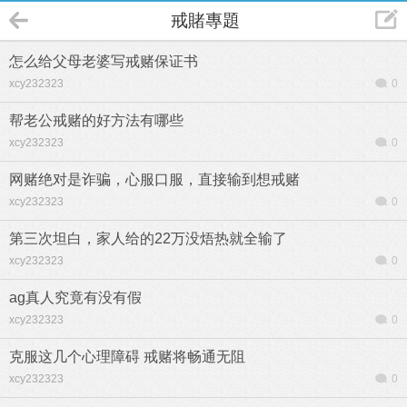
戒賭專題
怎么给父母老婆写戒赌保证书
xcy232323
0
帮老公戒赌的好方法有哪些
xcy232323
0
网赌绝对是诈骗，心服口服，直接输到想戒赌
xcy232323
0
第三次坦白，家人给的22万没焐热就全输了
xcy232323
0
ag真人究竟有没有假
xcy232323
0
克服这几个心理障碍 戒赌将畅通无阻
xcy232323
0