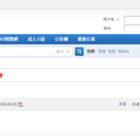
用户名
密码
365開獎網
成人小說
公告欄
最新白菜
热搜:
活动
交友
discuz
帖子
搜
索
新窗
026-08-05
作者