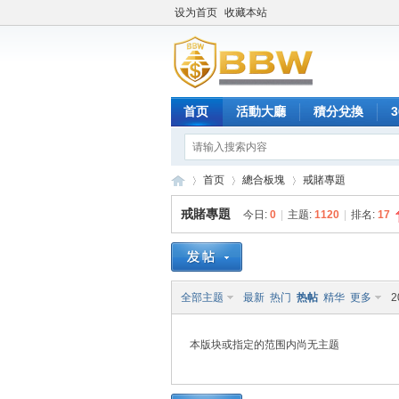
设为首页
收藏本站
首页
活動大廳
積分兌換
首页
總合板塊
戒賭專題
戒賭專題
今日:
0
|
主题:
1120
|
排名:
17
保
»
›
›
全部主题
最新
热门
热帖
精华
更多
2
本版块或指定的范围内尚无主题