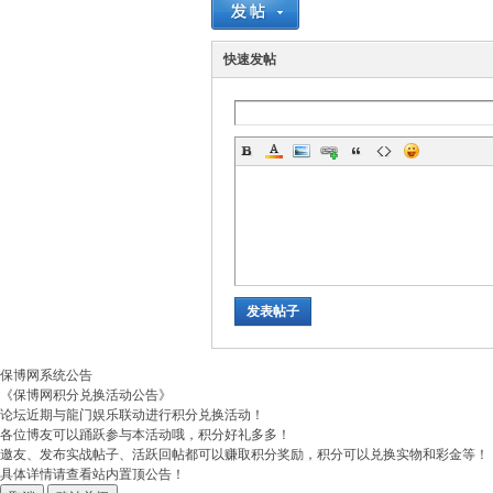
博
快速发帖
网
发表帖子
保博网系统公告
《保博网积分兑换活动公告》
论坛近期与龍门娱乐联动进行积分兑换活动！
各位博友可以踊跃参与本活动哦，积分好礼多多！
邀友、发布实战帖子、活跃回帖都可以赚取积分奖励，积分可以兑换实物和彩金等！
具体详情请查看站内置顶公告！