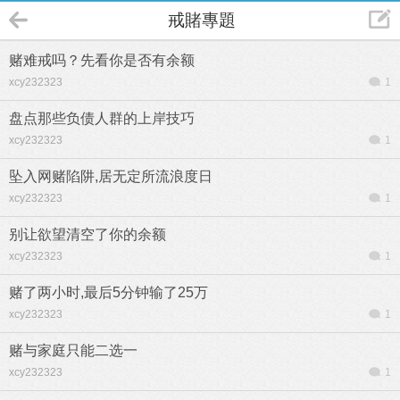
戒賭專題
赌难戒吗？先看你是否有余额
xcy232323
1
盘点那些负债人群的上岸技巧
xcy232323
1
坠入网赌陷阱,居无定所流浪度日
xcy232323
1
别让欲望清空了你的余额
xcy232323
1
赌了两小时,最后5分钟输了25万
xcy232323
1
赌与家庭只能二选一
xcy232323
1