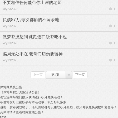
不要相信任何能带你上岸的老师
xcy232323
1
负债87万,每次都输的不留余地
xcy232323
1
做梦都没想到 此刻连口饭都吃不起
xcy232323
1
骗局无处不在 老哥们切勿要留神
xcy232323
1
上一页
第1页
下一页
保博网系统公告
《保博网积分兑换活动公告》
论坛近期与龍门娱乐联动进行积分兑换活动！
各位博友可以踊跃参与本活动哦，积分好礼多多！
邀友、发布实战帖子、活跃回帖都可以赚取积分奖励，积分可以兑换实物和彩金等！
具体详情请查看站内置顶公告！
取消