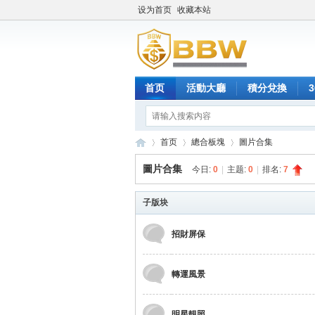
设为首页
收藏本站
首页
活動大廳
積分兌換
首页
總合板塊
圖片合集
圖片合集
今日:
0
|
主题:
0
|
排名:
7
保
子版块
»
›
›
招財屏保
轉運風景
明星靚照