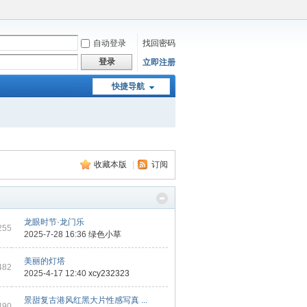
自动登录
找回密码
登录
立即注册
快捷导航
收藏本版
|
订阅
龙眼时节·龙门乐
255
2025-7-28 16:36
绿色小草
美丽的灯塔
482
2025-4-17 12:40
xcy232323
景甜复古港风红黑大片性感写真 ...
490