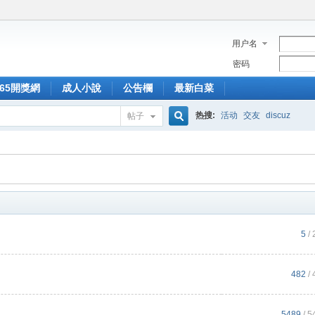
用户名
密码
365開獎網
成人小說
公告欄
最新白菜
热搜:
活动
交友
discuz
帖子
搜
索
5
/ 
482
/ 
5489
/ 5