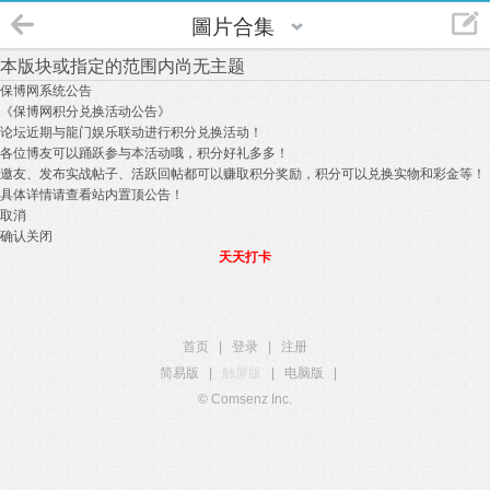
圖片合集
本版块或指定的范围内尚无主题
保博网系统公告
《保博网积分兑换活动公告》
论坛近期与龍门娱乐联动进行积分兑换活动！
各位博友可以踊跃参与本活动哦，积分好礼多多！
邀友、发布实战帖子、活跃回帖都可以赚取积分奖励，积分可以兑换实物和彩金等！
具体详情请查看站内置顶公告！
取消
确认关闭
天天打卡
首页
|
登录
|
注册
简易版
|
触屏版
|
电脑版
|
© Comsenz Inc.