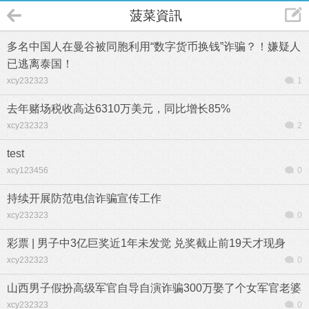
菠菜資訊
多名中国人在曼谷被同胞利用“数字货币换钱”诈骗？！嫌疑人
已逃离泰国！
xcy232323
1
去年赌场税收高达6310万美元，同比增长85%
xcy232323
2
test
xcy123456
0
持续开展防范电信诈骗宣传工作
xcy232323
0
彩票 | 男子中3亿巨奖近1年未发觉 兑奖截止前19天才现身
xcy232323
0
山西男子假扮高级军官自导自演诈骗300万娶了个女军官老婆
xcy232323
0