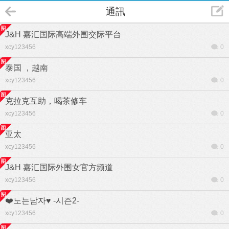
通訊
J&H 嘉汇国际高端外围交际平台
xcy123456
0
泰国 ，越南
xcy123456
0
克拉克互助，喝茶修车
xcy123456
0
亚太
xcy123456
0
J&H 嘉汇国际外围女官方频道
xcy123456
0
❤️노는남자♥️ -시즌2-
xcy123456
0