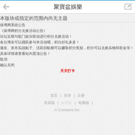
聚寶盆娛樂
本版块或指定的范围内尚无主题
保博网系统公告
《保博网积分兑换活动公告》
论坛近期与龍门娱乐联动进行积分兑换活动！
各位博友可以踊跃参与本活动哦，积分好礼多多！
邀友、发布实战帖子、活跃回帖都可以赚取积分奖励，积分可以兑换实物和彩金等！
具体详情请查看站内置顶公告！
取消
确认关闭
天天打卡
首页
|
登录
|
注册
简易版
|
触屏版
|
电脑版
|
© Comsenz Inc.